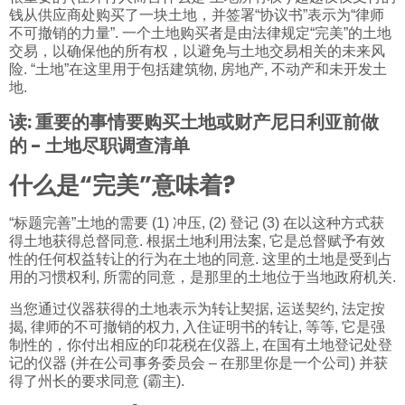
钱从供应商处购买了一块土地，并签署“协议书”表示为“律师
不可撤销的力量”. 一个土地购买者是由法律规定“完美”的土地
交易，以确保他的所有权，以避免与土地交易相关的未来风
险. “土地”在这里用于包括建筑物, 房地产, 不动产和未开发土
地.
读:
重要的事情要购买土地或财产尼日利亚前做
的 - 土地尽职调查清单
什么是“完美”意味着?
“标题完善”土地的需要 (1) 冲压, (2) 登记 (3) 在以这种方式获
得土地获得总督同意. 根据土地利用法案, 它是总督赋予有效
性的任何权益转让的行为在土地的同意. 这里的土地是受到占
用的习惯权利, 所需的同意，是那里的土地位于当地政府机关.
当您通过仪器获得的土地表示为转让契据, 运送契约, 法定按
揭, 律师的不可撤销的权力, 入住证明书的转让, 等等, 它是强
制性的，你付出相应的印花税在仪器上, 在国有土地登记处登
记的仪器 (并在公司事务委员会 – 在那里你是一个公司) 并获
得了州长的要求同意 (霸主).