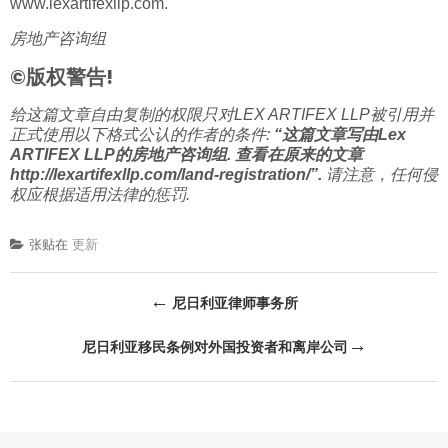
www.lexartifexllp.com
.
房地产咨询组
©版权警告!
给这篇文章自由复制的权限只对LEX ARTIFEX LLP被引用并
正式使用以下格式公认的作者的条件:
“这篇文章写由Lex
ARTIFEX LLP的房地产咨询组. 查看在原来的文章
http://lexartifexllp.com/land-registration/
”.
请注意，任何侵
权应根据适用法律的惩罚.
张贴在
更新
文
←
尼日利亚律师事务所
章
→
尼日利亚移民条例对外国投资者和离岸公司
导
航