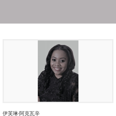
伊芙琳·阿克瓦辛