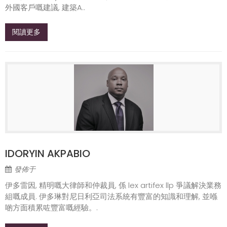
外國客戶嘅建議, 建築A..
閱讀更多
IDORYIN AKPABIO
發佈于
伊多雷因, 精明嘅大律師和仲裁員, 係 lex artifex llp 爭議解決業務
組嘅成員. 伊多琳對尼日利亞司法系統有豐富的知識和理解, 並喺
啲方面積累咗豐富嘅經驗。.