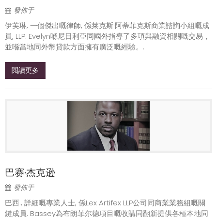
發佈于
伊芙琳, 一個傑出嘅律師, 係莱克斯·阿蒂菲克斯商業諮詢小組嘅成
員, LLP. Evelyn喺尼日利亞同國外指導了多項與融資相關嘅交易，
並喺當地同外幣貸款方面擁有廣泛嘅經驗。.
閱讀更多
巴赛·杰克逊
發佈于
巴西., 詳細嘅專業人士, 係Lex Artifex LLP公司同商業業務組嘅關
鍵成員. Bassey為布朗菲尔德項目嘅收購同翻新提供各種本地同