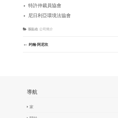
特許仲裁員協會
尼日利亞環境法協會
張貼在
公司簡介
後
←
约翰·阿尼坎
導
航
導航
家