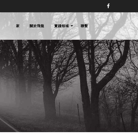
家
關於飛龍
實踐領域
聯繫
師事務所,