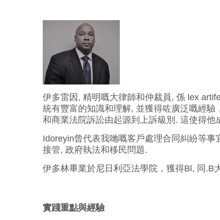
伊多雷因, 精明嘅大律師和仲裁員, 係 lex art
統有豐富的知識和理解, 並獲得咗廣泛嘅經驗
和商業法院訴訟由起源到上訴級別. 這使得他
Idoreyin曾代表我哋嘅客戶處理合同糾紛等事宜
接管, 政府執法和移民問題.
伊多林畢業於尼日利亞法學院，獲得Bl, 同.B大學
實踐重點與經驗