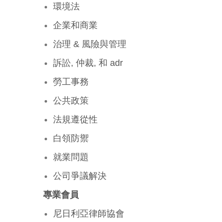
環境法
企業和商業
治理 & 風險與管理
訴訟, 仲裁, 和 adr
勞工事務
公共政策
法規遵從性
白領防禦
就業問題
公司爭議解決
專業會員
尼日利亞律師協會