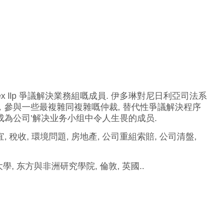
ifex llp 爭議解決業務組嘅成員. 伊多琳對尼日利亞司法系
，參與一些最複雜同複雜嘅仲裁, 替代性爭議解決程序
成為公司’解决业务小组中令人生畏的成员.
, 稅收, 環境問題, 房地產, 公司重組索賠, 公司清盤,
, 东方與非洲研究學院, 倫敦, 英國..