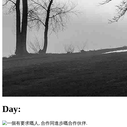
Day
: