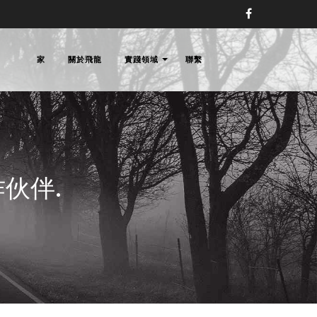
家
關於飛龍
實踐領域
聯繫
師事務所,
伙伴.