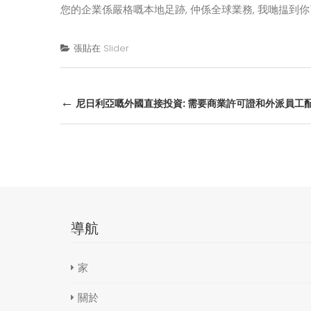
您的企業係嚴格嘅本地足跡, 仲係全球業務, 我哋揾到你
張貼在
Slider
後
←
尼日利亞嘅外國直接投資: 需要商業許可證和外派員工
導
航
導航
家
關於