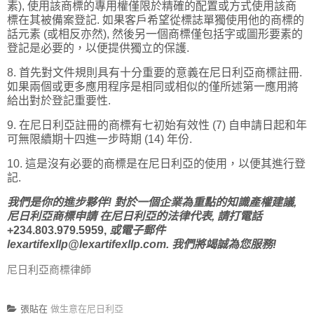
素), 使用該商標的專用權僅限於精確的配置或方式使用該商
標在其被備案登記. 如果客戶希望從標誌單獨使用他的商標的
話元素 (或相反亦然), 然後另一個商標僅包括字或圖形要素的
登記是必要的，以便提供獨立的保護.
8. 首先對文件規則具有十分重要的意義在尼日利亞商標註冊.
如果兩個或更多應用程序是相同或相似的僅所述第一應用將
給出對於登記重要性.
9. 在尼日利亞註冊的商標有七初始有效性 (7) 自申請日起和年
可無限續期十四進一步時期 (14) 年份.
10. 這是沒有必要的商標是在尼日利亞的使用，以便其進行登
記.
我們是你的進步夥伴! 對於一個企業為重點的知識產權建議,
尼日利亞商標申請
在尼日利亞的法律代表, 請打電話
+234.803.979.5959,
或電子郵件
lexartifexllp@lexartifexllp.com. 我們將竭誠為您服務!
尼日利亞商標律師
張貼在
做生意在尼日利亞