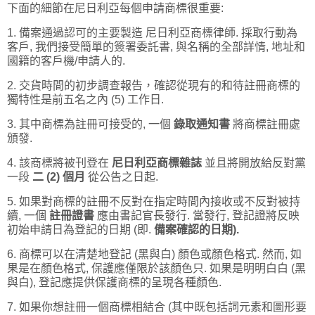
下面的細節在尼日利亞每個申請商標很重要:
1. 備案通過認可的主要製造
尼日利亞商標律師
. 採取行動為
客戶, 我們接受簡單的簽署委託書, 與名稱的全部詳情, 地址和
國籍的客戶機/申請人的.
2. 交貨時間的初步調查報告，確認從現有的和待註冊商標的
獨特性是前五名之內 (5) 工作日.
3. 其中商標為註冊可接受的, 一個
錄取通知書
將商標註冊處
頒發.
4. 該商標將被刊登在
尼日利亞商標雜誌
並且將開放給反對黨
一段
二 (2) 個月
從公告之日起.
5. 如果對商標的註冊不反對在指定時間內接收或不反對被持
續, 一個
註冊證書
應由書記官長發行. 當發行, 登記證將反映
初始申請日為登記的日期 (即.
備案確認的日期).
6. 商標可以在清楚地登記 (黑與白) 顏色或顏色格式. 然而, 如
果是在顏色格式, 保護應僅限於該顏色只. 如果是明明白白 (黑
與白), 登記應提供保護商標的呈現各種顏色.
7. 如果你想註冊一個商標相結合 (其中既包括詞元素和圖形要