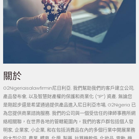
關於
G2Nigeriaisalawfirmin尼日利亞. 我們幫助我們的客戶建立公司,
產品發布會, 以及智慧財產權的保護和商業化 (“IP”) 資產. 無論您
是剛起步還是希望通過提供產品進入尼日利亞市場, G2Nigeria 已
為您提供商業諮詢服務. 我們的公司與一個受信任的律師事務所網
絡相關聯，在世界各地的管轄範圍內，我們的客戶群包括個人發
明家, 企業家, 小企業, 和在包括消費品在內的多個行業中開展業務
的大型公司, 農業, 體育, 化學, 製藥, 計算機軟件, 化妝品, 電動, 機