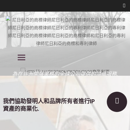
跳
到
內
容
尼日利亞商標律師事務所, 尼日利亞的
尼日利亞商標律師事務所, 尼日利亞的專利律師事務所, 知識產權律師事務所
主菜單
在尼日利亞, 尼日利亞的知識產權律師事務所
專利律師事務所, 尼日利亞的知識產權
律師事務所在尼日利亞
律師事務所,
為在非洲開展業務的全球公司提供的頂級服務.
我們幫助我們的客戶在尼日利亞提供合法的商業
諮詢服務.
我們協助發明人和品牌所有者進行IP
細節
資產的商業化.