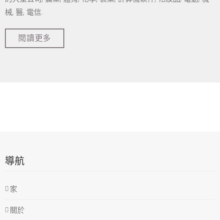
械, 醫, 電信.
閱讀更多
導航
家
關於