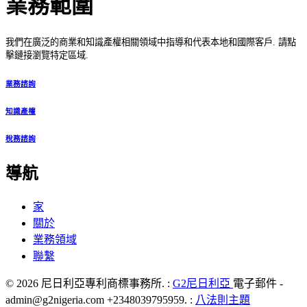
業務範圍
我們在廣泛的商業和知識產權相關領域中指導和代表本地和國際客戶. 請點
擊鏈接瀏覽特定區域.
業務諮詢
知識產權
稅務諮詢
導航
家
關於
業務領域
聯繫
© 2026 尼日利亞專利商標事務所. :
G2尼日利亞
電子郵件 -
admin@g2nigeria.com +2348039795959.
:
八法則主題