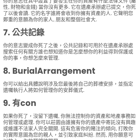
你的意志在其中設置了要發生在你的資產有什麼法律文件 (屬
性, 財物和金錢) 當你沒有更多. 它在遺產承辦處已提交，你死
了以後會讀. 它的名字誰將會收到你擁有資產的人. 它聲明您
鄭重的意願為你的家人, 朋友和整個社會大.
7. 公共記錄
你的意志變成你死了之後，公共記錄和可用於在遺產承辦處
搜索任何有關方誰也想知道你是怎麼想你的利益得到保護或
你的事，你想怎麼來管理.
8. BurialArrangement
你可以給出具體說明涉及您最後將自己的葬禮安排，並指定
遺囑執行人將如何管理你的安葬儀式.
9. 有con
如果你死了，沒留下遺囑, 你無法控制你的資產和地產事務如
何管理或處理. 你可以莊園由誰擁有你的遺產中寄託沒有興趣
或維護不法家人完全關開. 這有危害你的賭注的傾向, 打敗你
的實際意圖為您的親人，並引致家庭糾紛. 然而, 用你願意可