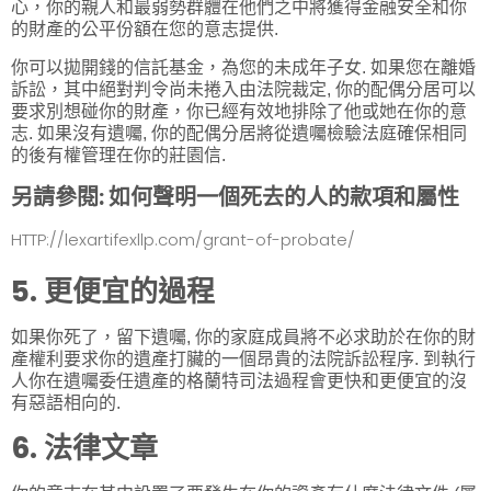
心，你的親人和最弱勢群體在他們之中將獲得金融安全和你
的財產的公平份額在您的意志提供.
你可以拋開錢的信託基金，為您的未成年子女. 如果您在離婚
訴訟，其中絕對判令尚未捲入由法院裁定, 你的配偶分居可以
要求別想碰你的財產，你已經有效地排除了他或她在你的意
志. 如果沒有遺囑, 你的配偶分居將從遺囑檢驗法庭確保相同
的後有權管理在你的莊園信.
另請參閱:
如何聲明一個死去的人的款項和屬性
HTTP://lexartifexllp.com/grant-of-probate/
5. 更便宜的過程
如果你死了，留下遺囑, 你的家庭成員將不必求助於在你的財
產權利要求你的遺產打臟的一個昂貴的法院訴訟程序. 到執行
人你在遺囑委任遺產的格蘭特司法過程會更快和更便宜的沒
有惡語相向的.
6. 法律文章