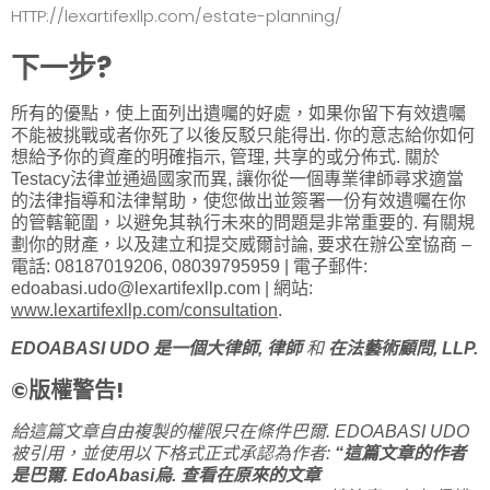
HTTP://lexartifexllp.com/estate-planning/
下一步?
所有的優點，使上面列出遺囑的好處，如果你留下有效遺囑
不能被挑戰或者你死了以後反駁只能得出. 你的意志給你如何
想給予你的資產的明確指示, 管理, 共享的或分佈式. 關於
Testacy法律並通過國家而異, 讓你從一個專業律師尋求適當
的法律指導和法律幫助，使您做出並簽署一份有效遺囑在你
的管轄範圍，以避免其執行未來的問題是非常重要的. 有關規
劃你的財產，以及建立和提交威爾討論, 要求在辦公室協商 –
電話: 08187019206, 08039795959 | 電子郵件:
edoabasi.udo@lexartifexllp.com
| 網站:
www.lexartifexllp.com/consultation
.
EDOABASI UDO
是一個大律師, 律師
和
在法藝術顧問, LLP.
©版權警告!
給這篇文章自由複製的權限只在條件巴爾. EDOABASI UDO
被引用，並使用以下格式正式承認為作者:
“這篇文章的作者
是巴爾. EdoAbasi烏. 查看在原來的文章