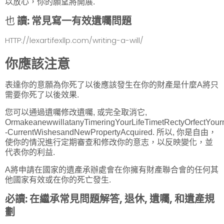
以放心，你的願望將開展.
也
讀:
常見寫一有效遺囑問題
HTTP://lexartifexllp.com/writing-a-will/
你應該注意
表達你的意願為你死了以後應該發生在你的財產是什麼A將只
需要你死了以後效果.
您可以通過遺囑修改遺囑, 或完全取消它,
OrmakeanewwillatanyTimeringYourLifeTimetRectyOrfectYour
-CurrentWishesandNewPropertyAcquired. 所以, 你是自由，
使你的情況進行定期審查和修改你的意志，以反映變化，並
代表你的利益.
A將申請在國家的遺產承辦處會在你擁有財產聯合會的任何其
他國家有效或在你的死亡發生.
必讀:
在繼承常見問題解答, 退休, 遺囑, 和遺產規
劃