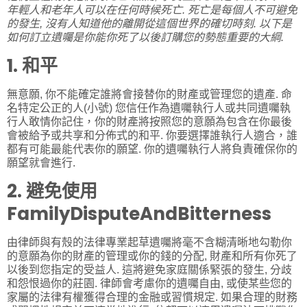
年輕人和老年人可以在任何時候死亡. 死亡是每個人不可避免
的發生, 沒有人知道他的離開從這個世界的確切時刻. 以下是
如何訂立遺囑是你能你死了以後訂購您的勢態重要的大綱.
1. 和平
無意願, 你不能確定誰將會接替你的財產或管理您的遺產. 命
名特定公正的人(小號) 您信任作為遺囑執行人或共同遺囑執
行人敢情你記住，你的財產將按照您的意願為包含在你最後
會被給予或共享和分佈式的和平. 你要選擇誰執行人適合，誰
都有可能最能代表你的願望. 你的遺囑執行人將負責確保你的
願望就會進行.
2. 避免使用
FamilyDisputeAndBitterness
由律師與有殼的法律專業起草遺囑將毫不含糊清晰地勾勒你
的意願為你的財產的管理或你的錢的分配, 財產和所有你死了
以後到您指定的受益人. 這將避免家庭關係緊張的發生, 分歧
和怨恨過你的莊園. 律師會考慮你的遺囑自由, 或使某些您的
家屬的法律有權獲得合理的金融或習慣規定. 如果合理的財務