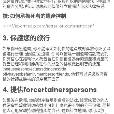
或習慣性規定並不適當地進行, 依賴可以適用遺囑法下挑戰你
的遺產分配. 所以, 你應該向律師訂立遺囑時尋求法律指導.
讀:
如何承擔死者的遺產控制
HTTP://lexartifexllp.com/letter-of-administration/
3. 保護您的旅行
如果你死無遺囑, 你不能確定如何你的遺產或財產將你死了以
後進行管理. 通過訂立遺囑, 你可以創建一個遺囑信託或委託
你有信心在誰執行人為包含在你最後會為你的遺產和資產的
妥善管理和利用能夠在你的願望的排放做出明智的決定.
thetrusteesorexecutorsdonotncordn
offyhavetobefamilymembersorfriends, 他們可以通過政府授
權的律師或機構的資產管理公司.
4. 提供forcertainerspersons
如果沒有遺囑, 你的財產將受到遺囑的法律, 這意味著你的人
通常會希望收到你的財產可能什麼也得不到的公平份額, 而其
他人可能會劫持你的遺產給自己. 通過訂立遺囑, 你可以放