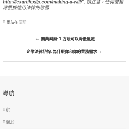
http://lexartifexllp.com/making-a-will/
“.
請注意，任何侵權
應根據適用法律的懲罰.
張貼在
更新
文
←
商業糾紛: 7 方法可以降低風險
章
→
企業法律諮詢: 為什麼你和你的業務需求
導
航
導航
家
關於