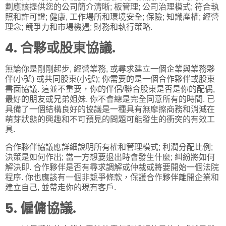
劃應該提供您的公司簡介清晰; 板管理; 公司治理模式; 符合執
照和許可證; 健康, 工作場所和環境安全; 保險; 知識產權; 經營
理念; 競爭力和市場機遇; 財務和執行策略.
4. 合夥或股東協議.
無論你是剛剛起步, 經營業務, 或尋求建立一個企業與業務夥
伴(小號) 或共同股東(小號); 你需要的是一個合作夥伴或股東
書面協議. 這並不重要，你的伴侶/聯合股東是否是你的配偶,
最好的朋友或兄弟姐妹. 你不會總是完全同意所有的時間. 已
具備了一個結構良好的協議是一種具有無摩擦商務和消滅在
萌芽狀態的興趣和不可預見的問題可能發生的衝突的有效工
具.
合作夥伴協議應詳細說明所有權和管理模式; 利潤分配比例;
決策是如何作出; 當一方想要退出時會發生什麼; 糾紛將如何
解決即. 合作夥伴是否有尋求調解或仲裁或將要開始一個法院
程序. 你也應該有一個非競爭條款，保護合作夥伴離開企業和
建立自己, 並帶走你的現有客戶.
5. 僱傭協議.