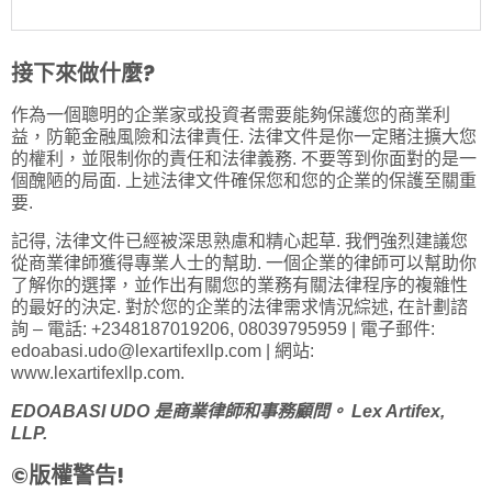
接下來做什麼?
作為一個聰明的企業家或投資者需要能夠保護您的商業利
益，防範金融風險和法律責任. 法律文件是你一定賭注擴大您
的權利，並限制你的責任和法律義務. 不要等到你面對的是一
個醜陋的局面. 上述法律文件確保您和您的企業的保護至關重
要.
記得, 法律文件已經被深思熟慮和精心起草. 我們強烈建議您
從商業律師獲得專業人士的幫助. 一個企業的律師可以幫助你
了解你的選擇，並作出有關您的業務有關法律程序的複雜性
的最好的決定. 對於您的企業的法律需求情況綜述, 在計劃諮
詢 – 電話: +2348187019206, 08039795959 | 電子郵件:
edoabasi.udo@lexartifexllp.com
| 網站:
www.lexartifexllp.com
.
EDOABASI UDO
是商業律師和事務顧問。
Lex Artifex,
LLP.
©版權警告!