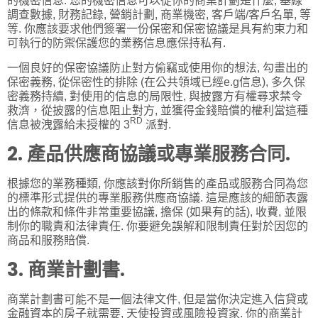
的機密信息. 您的機密信息可以從你的商業計劃是什麼, 基線
調查數據, 財務記錄, 營銷計劃, 商業機密, 客戶端/客戶名單, 等
等. 你應該要求他們簽署一份保密和保密協議是具有約束力和
可執行的防禦保護您的業務信息應保持私有.
一個良好的保密協議防止對方偷竊或使用你的想法, 勾畫出的
保密義務, 從保密性的排除 (在公共領域已經e.g信息), 多久保
密義務持續, 對使用的信息的局限性, 與披露方有權尋求禁令
救濟，從披露的信息阻止對方, 並獲得金錢賠償的權利當這種
RD
信息被洩露給未授權的 3
派對.
2. 產品供應商協議或專業服務合同.
根據您的業務種類, 你應該對你所銷售的產品或服務合同為您
的標準形式提供的專業服務供應商協議. 這是應該的細節表露
出的條款和條件非常重要協議, 擔保 (如果有的話), 收費, 並限
制你的職責和法律責任. 你要避免誤解和限制責任對於因您的
商品和服務賠償.
3. 商業計劃書.
商業計劃書可能不是一個法律文件, 但是當你決定進入信貸或
金融資本的房子就需要, 天使投資或風險投資家. 你的商業計