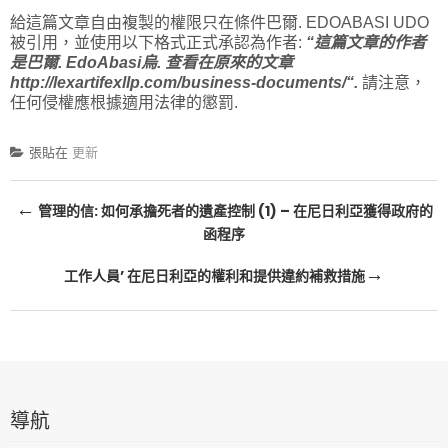
給這篇文章自由複製的權限只在條件巴爾. EDOABASI UDO
被引用，並使用以下格式正式承認為作者:
“這篇文章的作者
是巴爾. EdoAbasi烏. 查看在原來的文章
http://lexartifexllp.com/business-documents/
“.
請注意，
任何侵權應根據適用法律的懲罰.
張貼在
更新
文
←
管理的信: 如何承擔死者的遺產控制 (1) – 在尼日利亞獲得政府的
函程序
章
→
導
工作人員’ 在尼日利亞的權利和提供違約補救措施
航
導航