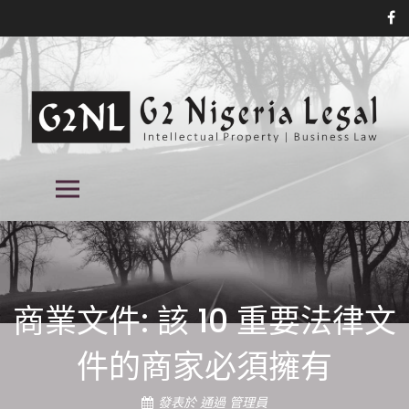
跳
到
內
容
尼日利亞商標律師事務所, 尼日利亞的
尼日利亞商標律師事務所, 尼日利亞的專利律師事務所, 知識產權律師事務所
主菜單
在尼日利亞, 尼日利亞的知識產權律師事務所
專利律師事務所, 尼日利亞的知識產權
律師事務所,
商業文件: 該 10 重要法律文
件的商家必須擁有
發表於
通過
管理員