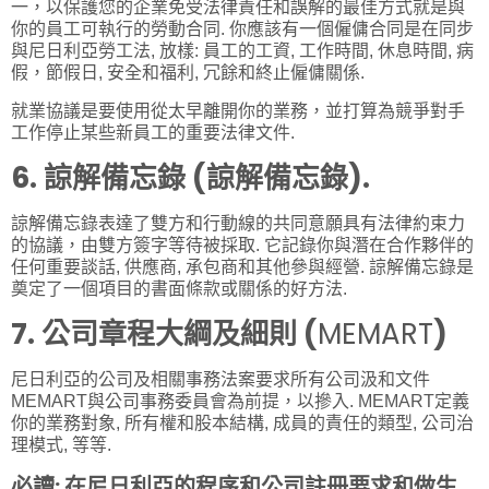
一，以保護您的企業免受法律責任和誤解的最佳方式就是與
你的員工可執行的勞動合同. 你應該有一個僱傭合同是在同步
與尼日利亞勞工法, 放樣: 員工的工資, 工作時間, 休息時間, 病
假，節假日, 安全和福利, 冗餘和終止僱傭關係.
就業協議是要使用從太早離開你的業務，並打算為競爭對手
工作停止某些新員工的重要法律文件.
6. 諒解備忘錄 (諒解備忘錄).
諒解備忘錄表達了雙方和行動線的共同意願具有法律約束力
的協議，由雙方簽字等待被採取. 它記錄你與潛在合作夥伴的
任何重要談話, 供應商, 承包商和其他參與經營. 諒解備忘錄是
奠定了一個項目的書面條款或關係的好方法.
7. 公司章程大綱及細則 (
MEMART
)
尼日利亞的公司及相關事務法案要求所有公司汲和文件
MEMART與公司事務委員會為前提，以摻入. MEMART定義
你的業務對象, 所有權和股本結構, 成員的責任的類型, 公司治
理模式, 等等.
必讀:
在尼日利亞的程序和公司註冊要求和做生