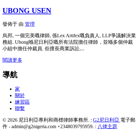
UBONG USEN
發佈于
由
管理
烏邦, 一個完美嘅律師, 係Lex Artifex嘅負責人, LLP爭議解決業
務組. Ubong喺尼日利亞嘅所有法院擔任律師，並喺多個仲裁
小組中擔任仲裁員. 佢擅長商業訴訟,...
閱讀更多
導航
家
關於
練習區
聯繫
© 2026 尼日利亞專利和商標律師事務所. :
G2尼日利亞
電子郵
件 - admin@g2nigeria.com +2348039795959.
:
八律主題