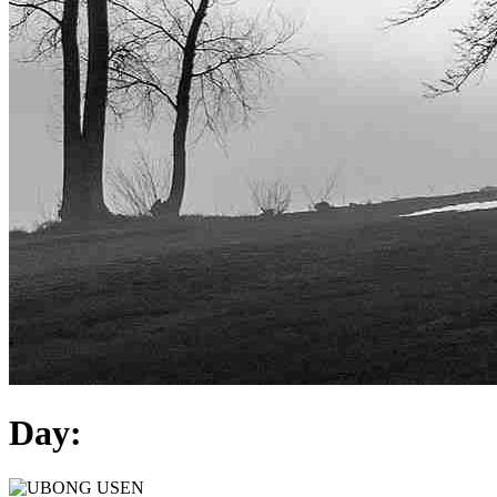
Day
: