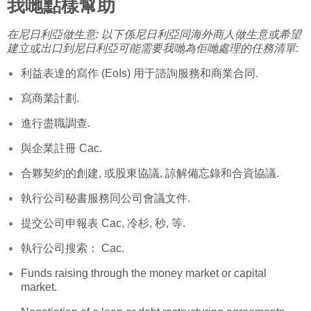
我哋點樣幫助
在尼日利亞做生意: 以下係尼日利亞同海外商人做生意或希望
建立或出口到尼日利亞可能需要我哋為佢哋處理的任務清單
:
利益表達的寫作 (EoIs) 用于諮詢服務和商業合同.
寫商業計劃.
進行盡職調查.
與企業註冊
Cac
.
合夥契約的創建, 或股東協議, 諒解備忘錄和合資協議.
執行公司秘書服務同公司會議文件.
提交公司申報表
Cac
,
冷杉
,
秒
, 等.
執行公司搜索：
Cac
.
Funds raising through the money market or capital
market
.