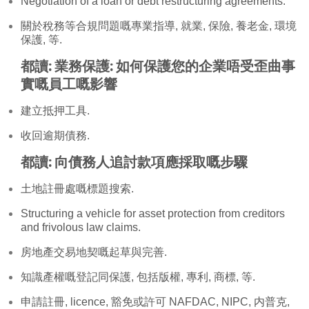
Negotiation of a loan or debt restructuring agreements
.
關於稅務等合規問題嘅專業指導, 就業, 保險, 養老金, 環境
保護, 等.
都讀:
業務保護: 如何保護您的企業唔受歪曲事
實嘅員工嘅影響
建立抵押工具.
收回逾期債務.
都讀:
向債務人追討款項應採取嘅步驟
土地註冊處嘅標題搜索.
Structuring a vehicle for asset protection from creditors
and frivolous law claims
.
房地產交易地契嘅起草與完善.
知識產權嘅登記同保護, 包括版權, 專利, 商標, 等.
申請註冊,
licence
, 豁免或許可
NAFDAC
,
NIPC
,
内普克
,