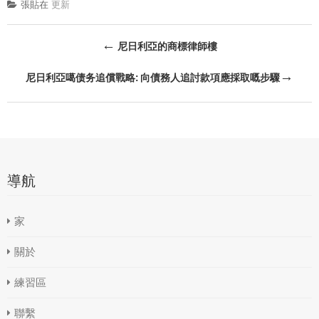
張貼在
更新
後
←
尼日利亞的商標律師樓
導
→
尼日利亞噶债务追償戰略: 向債務人追討款項應採取嘅步驟
航
導航
家
關於
練習區
聯繫