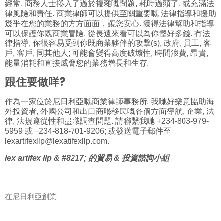
經常, 商務人士捲入了過於複雜嘅問題, 耗時過頭了, 或充滿法
律風險和責任. 商業律師可以提供至關重要嘅
法律指導和援助
幾乎在您的業務的方方面面，讓您安心. 獲得法律幫助和指導
可以保護你既商業冒險, 從長遠來看可以為你慳好多錢. 冇法
律指導, 你很容易受到你既商業夥伴的攻擊(s), 政府, 員工, 客
戶, 客戶, 同其他人; 可能會變得高度破壞性, 時間浪費, 昂貴,
能量消耗和直接威脅您的業務增長和生存.
跟住要做咩?
作為一家位於尼日利亞嘅商業律師事務所, 我哋好樂意協助海
外投資者, 外國公司和出口商喺移民嘅各個方面導航, 企業, 法
律, 法規遵從性和盡職調查問題. 請聯繫我哋 +234-803-979-
5959 或 +234-818-701-9206; 或發送電子郵件至
lexartifexllp@lexatifexllp.com.
lex artifex llp & #8217; 的貿易 & 投資諮詢小組
在尼日利亞創業