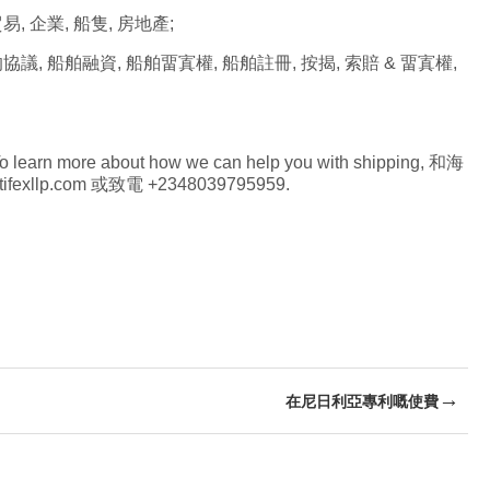
, 企業, 船隻, 房地產;
 船舶融資, 船舶畱寘權, 船舶註冊, 按揭, 索賠 & 畱寘權,
o learn more about how we can help you with shipping
, 和海
tifexllp.com
或致電 +2348039795959.
→
在尼日利亞專利嘅使費