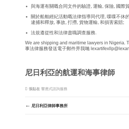
與海運有關嘅合同文件的驗證, 運輸, 保險, 國際貿易
關於船舶經紀活動嘅法律指導同代理, 喋喋不休的協議,
逮捕和釋放, 事故, 打撈, 貨物運輸, 和損害索賠;
法規遵從性和法律盡職調查服務.
We are shipping and maritime lawyers in Nigeria
.
T
事法律服務發送電子郵件畀我哋
lexartifexllp@lexar
尼日利亞的航運和海事律師
張貼在
響應式諮詢服務
後
←
尼日利亞律師事務所
導
航