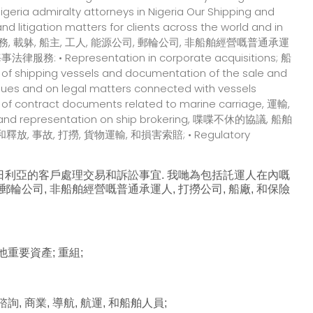
利亞的客戶處理交易和訴訟事宜. 我哋為包括託運人在內嘅
, 郵輪公司, 非船舶經營嘅普通承運人, 打撈公司, 船廠, 和保險
重要資產; 重組;
商業, 導航, 航運, 和船舶人員;