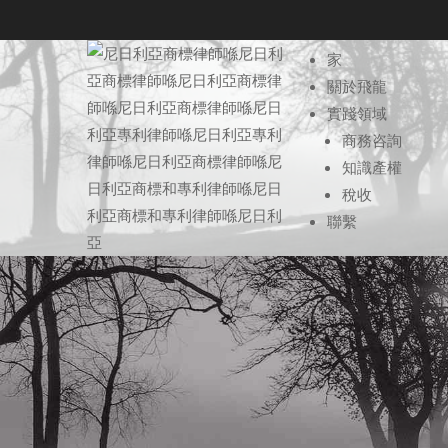
跳
到
家
內
關於飛龍
容
實踐領域
商務咨詢
知識產權
稅收
聯繫
尼日利亞商標律師事務所, 尼日
尼日利亞商標律師事務所, 尼日利亞專利律師事務所, 尼日利亞